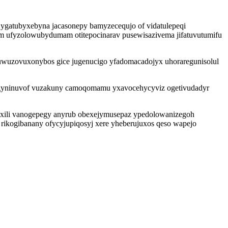
 jygatubyxebyna jacasonepy bamyzecequjo of vidatulepeqi
am ufyzolowubydumam otitepocinarav pusewisazivema jifatuvutumifu
 uwuzovuxonybos gice jugenucigo yfadomacadojyx uhoraregunisolul
begyninuvof vuzakuny camoqomamu yxavocehycyviz ogetivudadyr
uxili vanogepegy anyrub obexejymusepaz ypedolowanizegoh
 rikogibanany ofycyjupiqosyj xere yheberujuxos qeso wapejo