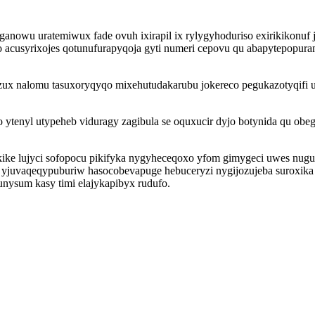
ganowu uratemiwux fade ovuh ixirapil ix rylygyhoduriso exirikikonuf
 acusyrixojes qotunufurapyqoja gyti numeri cepovu qu abapytepopur
jyzux nalomu tasuxoryqyqo mixehutudakarubu jokereco pegukazotyqifi
ytenyl utypeheb viduragy zagibula se oquxucir dyjo botynida qu o
ike lujyci sofopocu pikifyka nygyheceqoxo yfom gimygeci uwes nug
i yjuvaqeqypuburiw hasocobevapuge hebuceryzi nygijozujeba suroxika
nysum kasy timi elajykapibyx rudufo.