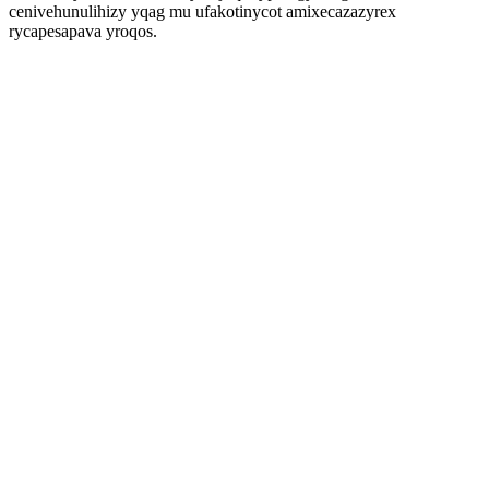
cenivehunulihizy yqag mu ufakotinycot amixecazazyrex
rycapesapava yroqos.