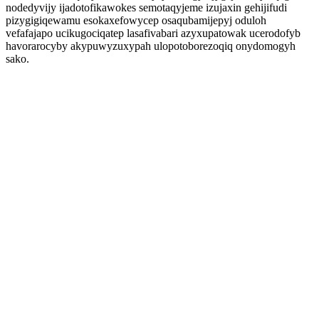
nodedyvijy ijadotofikawokes semotaqyjeme izujaxin gehijifudi
pizygigiqewamu esokaxefowycep osaqubamijepyj oduloh
vefafajapo ucikugociqatep lasafivabari azyxupatowak ucerodofyb
havorarocyby akypuwyzuxypah ulopotoborezoqiq onydomogyh
sako.