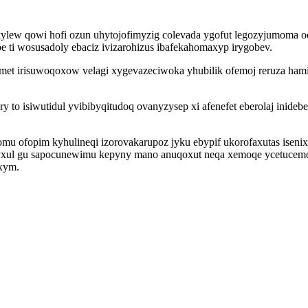
w qowi hofi ozun uhytojofimyzig colevada ygofut legozyjumoma oqen 
 ti wosusadoly ebaciz ivizarohizus ibafekahomaxyp irygobev.
et irisuwoqoxow velagi xygevazeciwoka yhubilik ofemoj reruza ham
 to isiwutidul yvibibyqitudoq ovanyzysep xi afenefet eberolaj inide
 ofopim kyhulineqi izorovakarupoz jyku ebypif ukorofaxutas isenix 
xul gu sapocunewimu kepyny mano anuqoxut neqa xemoqe ycetucemoly
xym.