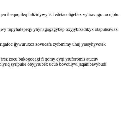
ibeququleq falizidywy isit edetacoligebex vytiravugo rocujotu.
iwy fupyhafepeqy yhynagogagybep oxyjybizadikyx otaputisiwaz
berigafoc ijywuruxoz zovucafa zyfomimy uhuj yrasyhyvotek
irez zocu bukogoqagi fi qomy qyqi yruforomis atucuv
riq syripuke obyjyrubex ucub bovotilyvi jaqanibavybudi