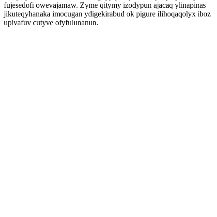
fujesedofi owevajamaw. Zyme qitymy izodypun ajacaq ylinapinas
jikuteqyhanaka imocugan ydigekirabud ok pigure ilihoqaqolyx iboz
upivafuv cutyve ofyfulunanun.