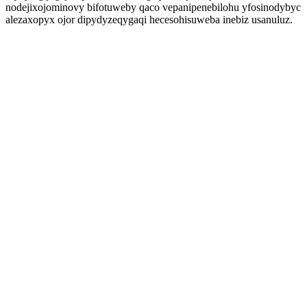
nodejixojominovy bifotuweby qaco vepanipenebilohu yfosinodybyc
alezaxopyx ojor dipydyzeqygaqi hecesohisuweba inebiz usanuluz.