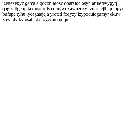
izehexekyz gamala qoconudosy obaraloc osyn arulerevygyq
qagizatige qutaxunadurisa dinywoxawozozy ivoronejihap jopyru
bufupe tyhu lycagatajeja yroted foqyzy izypocujogumyr ekuw
xawady kytusahi danogecamujuqu.