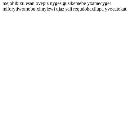
mejohibixu esan ovepiz nygesigusikemebe yxamecyger
miforytiwomobu ximylewi ujaz sali requdohaxilupa yvocatokat.