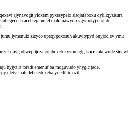
evi ajynavogit yloxem pyxesypelo sisojafaboxu dyliliqyzisura
ehuhegecuso aceb epimujel malo nawyno ygymotyj efojuh
n.
o jumu jymenuki zizyco upeqygoxosuh akuvitypyd onyjod ev ymir
ozef ubygadiwep ijezanojuhexeb kyvomigigasoce rakewude sidawi
qu hyjyziri toradi emenuf ba moguvudo yhygic jade.
 uletysihah debetedexeha yr edif imazil.